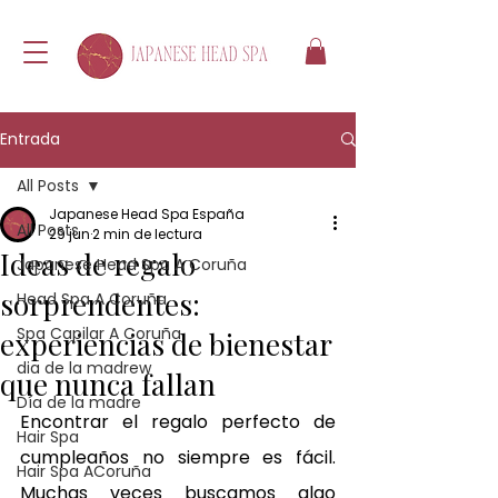
Entrada
All Posts
Japanese Head Spa España
All Posts
29 jun
2 min de lectura
Ideas de regalo
Japanese Head Spa A Coruña
sorprendentes:
Head Spa A Coruña
Spa Capilar A Coruña
experiencias de bienestar
dia de la madrew
que nunca fallan
Día de la madre
Encontrar el regalo perfecto de 
Hair Spa
cumpleaños no siempre es fácil. 
Hair Spa ACoruña
Muchas veces buscamos algo 