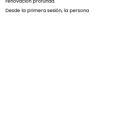
renovación profunda.
Desde la primera sesión, la persona 
siente cómo el estrés se libera y la 
mente se vuelve más ligera.
Si buscas 
ideas de regalo para 
cumpleaños
, el 
Japanese Head 
Spa
 es una opción que nunca falla. 
No es solo un tratamiento, es una 
experiencia de bienestar que 
transforma el estado de ánimo y 
deja una huella emocional duradera.
Porque los mejores regalos no son 
cosas… son momentos que se 
sienten.