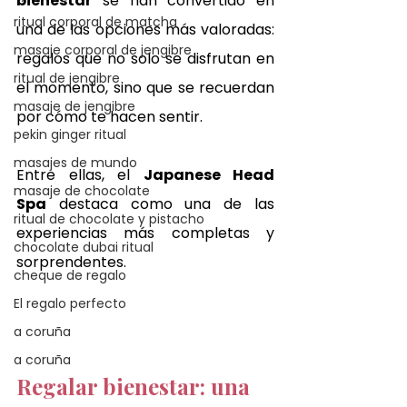
bienestar
 se han convertido en 
ritual corporal de matcha
una de las opciones más valoradas: 
masaje corporal de jengibre
regalos que no solo se disfrutan en 
ritual de jengibre
el momento, sino que se recuerdan 
masaje de jengibre
por cómo te hacen sentir.
pekin ginger ritual
masajes de mundo
Entre ellas, el 
Japanese Head 
masaje de chocolate
Spa
 destaca como una de las 
ritual de chocolate y pistacho
experiencias más completas y 
chocolate dubai ritual
sorprendentes.
cheque de regalo
El regalo perfecto
a coruña
a coruña
Regalar bienestar: una 