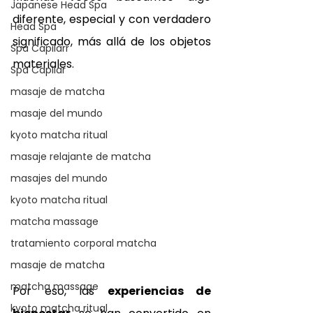
Japanese Head Spa
diferente, especial y con verdadero 
Head Spa
significado, más allá de los objetos 
Spa Capilarr
materiales. 
Spa Capilar
masaje de matcha
masaje del mundo
kyoto matcha ritual
masaje relajante de matcha
masajes del mundo
kyoto matcha ritual
matcha massage
tratamiento corporal matcha
masaje de matcha
matcha massage
Por eso, las 
experiencias de 
kyoto matcha ritual