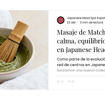
masaje de matcha
matcha massage
kyoto match
Japanese Head Spa Espa
masaje corporal de jengibre
ritual de jengibre
masaje d
23 abr
3 min de lectura
Masaje de Match
calma, equilibri
 de mundo
masaje de chocolate
ritual de chocolate 
en Japanese Hea
Como parte de la evoluci
red de centros en Japane
lanzamos una nueva colec
del Mundo, una propuesta 
inspirados en diferentes c
bienestar a otro nivel. De
lanzamiento, el Masaje d
Ritual ocupa un lugar esenc
tradición japonesa y en l