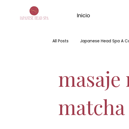
Inicio
All Posts
Japanese Head Spa A C
Día de la madre
Hair Spa
masaje 
Spa Capilar
masaje de ma
matcha
masaje relajante de matcha