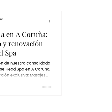
a ritual
ña
e jengibre
a en A Coruña:
o y renovación
y pistacho
d Spa
ón de nuestra consolidada
se Head Spa en A Coruña,
ción exclusiva: Masajes
que recoge rituales
ulturas para llevar el
ntro de este nuevo
e Matcha - Kyoto Matcha
ial, inspirado en la
a ceremonia del té, donde