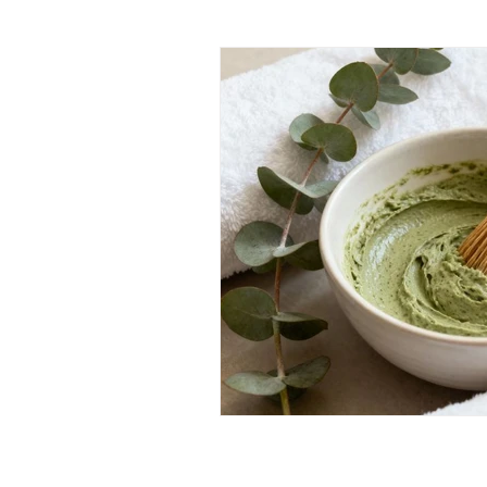
tratamiento corporal matcha
ritual corporal de matcha
pekin ginger ritual
masajes