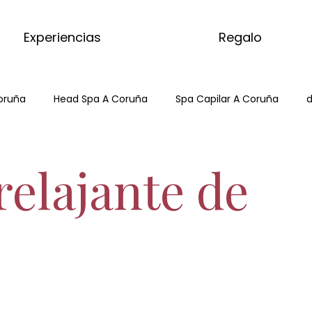
Experiencias
Regalo
oruña
Head Spa A Coruña
Spa Capilar A Coruña
d
Hair Spa ACoruña
Japanese Head Spa
Head Spa
relajante de
tcha
masaje del mundo
kyoto matcha ritual
masajes del mundo
kyoto matcha ritual
matcha m