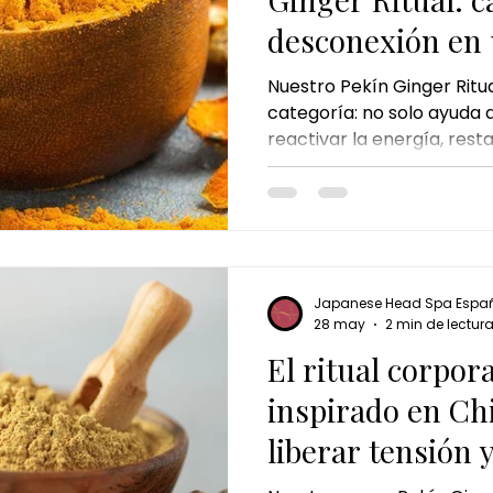
desconexión en 
sensorial
Nuestro Pekín Ginger Ritu
categoría: no solo ayuda 
reactivar la energía, restau
devolverle vitalidad al cue
Japanese Head Spa Espa
28 may
2 min de lectur
El ritual corpor
inspirado en Ch
liberar tensión 
energía