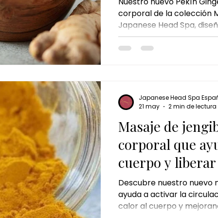
Nuestro nuevo Pekín Ginger
corporal de la colección 
Japanese Head Spa, diseñ
recuperar el equilibrio cor
reactivar la energía desde 
Japanese Head Spa Espa
21 may
2 min de lectura
Masaje de jengibr
corporal que ayu
cuerpo y liberar
Descubre nuestro nuevo m
ayuda a activar la circul
calor al cuerpo y mejorand
desde la primera aplicaci