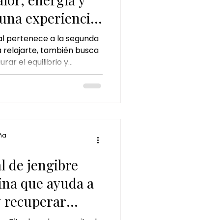
una experiencia
al pertenece a la segunda
a relajarte, también busca
rar el equilibrio y
rpo.
ña
a
al de jengibre
ina que ayuda a
y recuperar