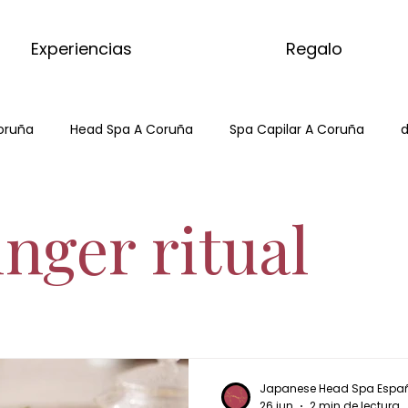
Experiencias
Regalo
oruña
Head Spa A Coruña
Spa Capilar A Coruña
d
Hair Spa ACoruña
Japanese Head Spa
Head Spa
inger ritual
tcha
masaje del mundo
kyoto matcha ritual
masajes del mundo
kyoto matcha ritual
matcha m
Japanese Head Spa Espa
26 jun
2 min de lectura