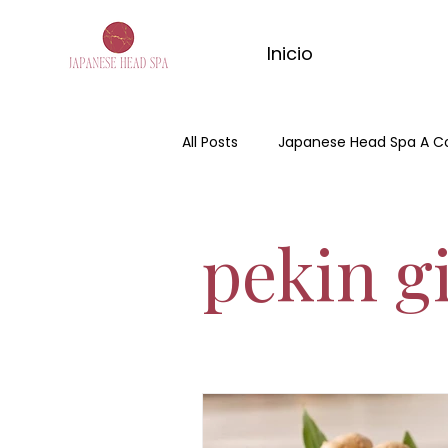
Inicio
All Posts
Japanese Head Spa A C
Día de la madre
Hair Spa
pekin g
Spa Capilar
masaje de ma
masaje relajante de matcha