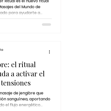
 Ritual es el nuevo ritual
Masajes del Mundo de
ado para ayudarte a
poral, liberar tensiones y
el interior.
ña
e: el ritual
da a activar el
 tensiones
asaje de jengibre que
ación sanguínea, aportando
o el flujo energético
ón.