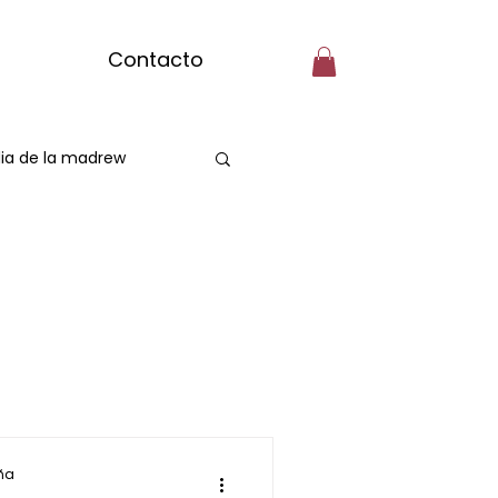
Contacto
ia de la madrew
Spa Capilarr
assage
ña