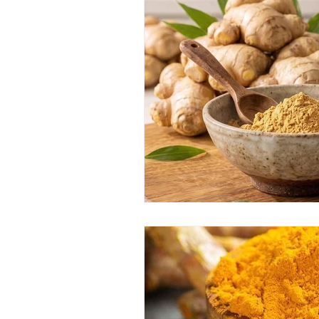
tratamiento corporal matcha
ritual corporal de matcha
pekin ginger ritual
masajes