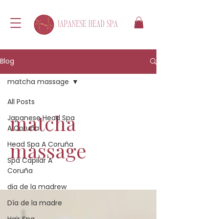
Blog
matcha massage
All Posts
matcha
Japanese Head Spa
A Coruña
massage
Head Spa A Coruña
Spa Capilar A
Coruña
dia de la madrew
Día de la madre
Hair Spa