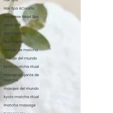
Hair Spa ACoruña
Japanese Head Spa
Head Spa
Spa Capilarr
Spa Capilar
masaje de matcha
masaje del mundo
kyoto matcha ritual
masaje relajante de
matcha
masajes del mundo
kyoto matcha ritual
matcha massage