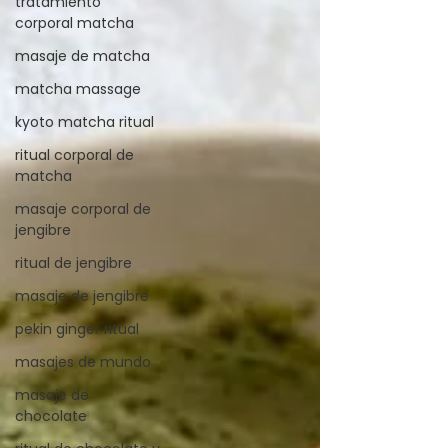
tratamiento
corporal matcha
masaje de matcha
matcha massage
kyoto matcha ritual
ritual corporal de
matcha
masaje corporal de
jengibre
ritual de jengibre
masaje de jengibre
pekin ginger ritual
masajes de mundo
masaje de
chocolate