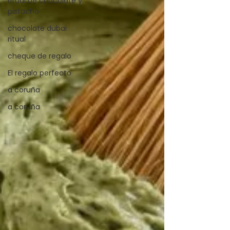
ritual de chocolate y
pistacho
chocolate dubai
ritual
cheque de regalo
El regalo perfecto
a coruña
a coruña