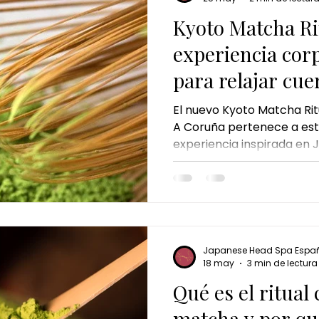
masaje de matcha
matcha massage
kyoto match
Kyoto Matcha Ri
experiencia cor
masaje corporal de jengibre
ritual de jengibre
masaje d
para relajar cu
El nuevo Kyoto Matcha Ri
 de mundo
masaje de chocolate
ritual de chocolate 
A Coruña pertenece a est
experiencia inspirada en
allá del masaje tradiciona
auténtico ritual corporal
reconectar cuerpo, mente
Japanese Head Spa Espa
18 may
3 min de lectura
Qué es el ritual
matcha y por qu