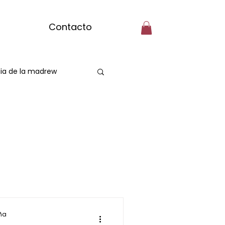
Contacto
ia de la madrew
Spa Capilarr
assage
ña
a