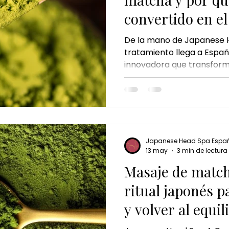
convertido en el
japonés del mo
De la mano de Japanese 
tratamiento llega a Esp
innovadora que transforma
japonesa en una experienc
Kyoto Matcha Ritual no es
pausa consciente en medi
actual.
Japanese Head Spa Espa
13 may
3 min de lectura
Masaje de match
ritual japonés p
y volver al equil