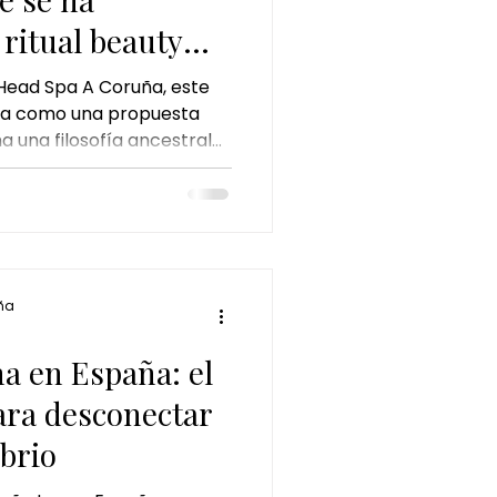
 ritual beauty
mento
Head Spa A Coruña, este
aña como una propuesta
 una filosofía ancestral
ia sensorial completa. El
 solo un masaje: es una
o del ritmo acelerado
ña
a en España: el
ara desconectar
ibrio