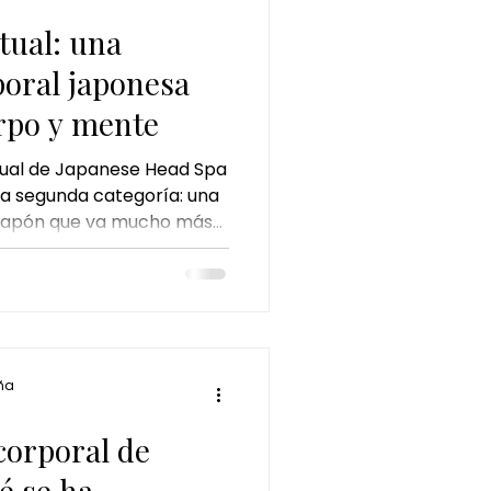
a ritual
tual: una
poral japonesa
e jengibre
erpo y mente
tual de Japanese Head Spa
y pistacho
a segunda categoría: una
 Japón que va mucho más
l para convertirse en un
 consciente, diseñado para
 y bienestar.
ña
 corporal de
é se ha