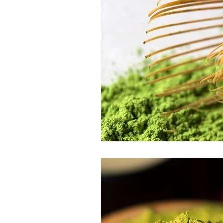
tratamiento corporal matcha
ritual corporal de matcha
pekin ginger ritual
masajes