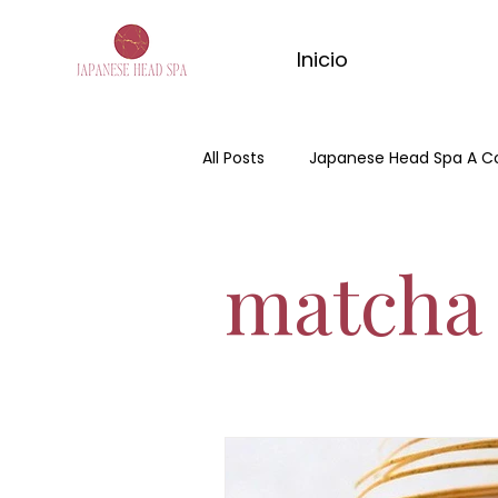
Inicio
All Posts
Japanese Head Spa A C
Día de la madre
Hair Spa
matcha
Spa Capilar
masaje de ma
masaje relajante de matcha