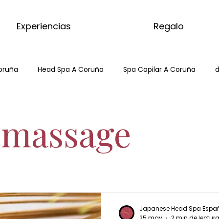
Experiencias
Regalo
oruña
Head Spa A Coruña
Spa Capilar A Coruña
d
Hair Spa ACoruña
Japanese Head Spa
Head Spa
 massage
tcha
masaje del mundo
kyoto matcha ritual
masajes del mundo
kyoto matcha ritual
matcha m
Japanese Head Spa Espa
25 may
2 min de lectur