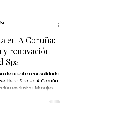
a ritual
ña
e jengibre
a en A Coruña:
o y renovación
y pistacho
d Spa
ón de nuestra consolidada
se Head Spa en A Coruña,
ción exclusiva: Masajes
que recoge rituales
ulturas para llevar el
ntro de este nuevo
e Matcha - Kyoto Matcha
ial, inspirado en la
a ceremonia del té, donde