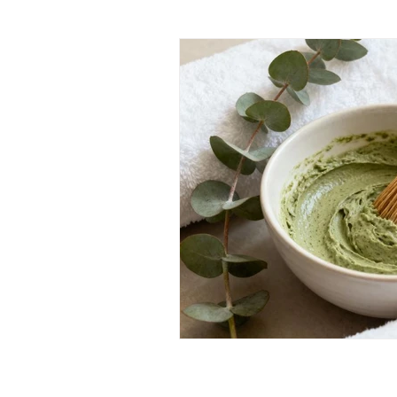
tratamiento corporal matcha
ritual corporal de matcha
pekin ginger ritual
masajes