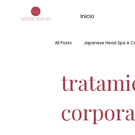
Inicio
All Posts
Japanese Head Spa A C
Día de la madre
Hair Spa
tratami
Spa Capilar
masaje de ma
corpora
masaje relajante de matcha