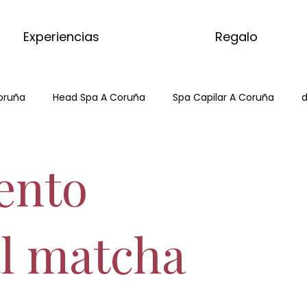
Experiencias
Regalo
oruña
Head Spa A Coruña
Spa Capilar A Coruña
d
Hair Spa ACoruña
Japanese Head Spa
Head Spa
ento
tcha
masaje del mundo
kyoto matcha ritual
l matcha
masajes del mundo
kyoto matcha ritual
matcha m