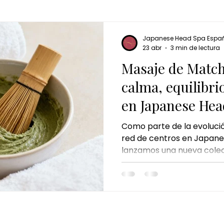
masaje de matcha
matcha massage
kyoto match
Japanese Head Spa Espa
masaje corporal de jengibre
ritual de jengibre
masaje d
23 abr
3 min de lectura
Masaje de Match
calma, equilibri
 de mundo
masaje de chocolate
ritual de chocolate 
en Japanese Hea
Como parte de la evoluci
red de centros en Japane
lanzamos una nueva colec
del Mundo, una propuesta 
inspirados en diferentes c
bienestar a otro nivel. De
lanzamiento, el Masaje d
Ritual ocupa un lugar esenc
tradición japonesa y en l