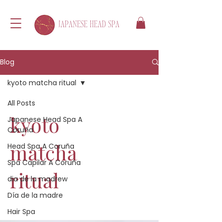
Blog
kyoto matcha ritual
All Posts
kyoto
Japanese Head Spa A
Coruña
matcha
Head Spa A Coruña
Spa Capilar A Coruña
ritual
dia de la madrew
Día de la madre
Hair Spa