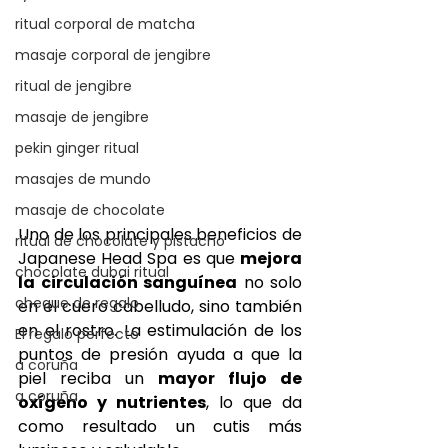
ritual corporal de matcha
masaje corporal de jengibre
ritual de jengibre
masaje de jengibre
pekin ginger ritual
masajes de mundo
masaje de chocolate
Uno de los principales beneficios de 
ritual de chocolate y pistacho
Japanese Head Spa es que 
mejora 
chocolate dubai ritual
la circulación sanguínea
 no solo 
cheque de regalo
en el cuero cabelludo, sino también 
en el rostro. La estimulación de los 
El regalo perfecto
puntos de presión ayuda a que la 
a coruña
piel reciba un 
mayor flujo de 
a coruña
oxígeno y nutrientes
, lo que da 
como resultado un cutis más 