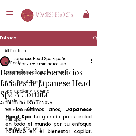
Entrada
All Posts
Japanese Head Spa España
All Posts
13 mar 2025
2 min de lectura
Descubre los beneficios
Japanese Head Spa A Coruña
faciales de Japanese Head
Head Spa A Coruña
Spa Capilar A Coruña
Spa A Coruña
dia de la madrew
Actualizado:
18 mar 2025
En los últimos años, 
Japanese 
Día de la madre
Head Spa 
ha ganado popularidad 
Hair Spa
en todo el mundo por su enfoque 
Hair Spa ACoruña
holístico en el bienestar capilar, 