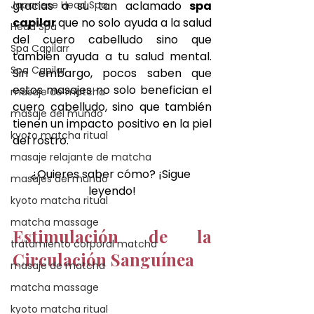
Japanese Head Spa
gracias a su tan aclamado
 spa 
capilar 
que no solo ayuda a la salud 
Head Spa
del cuero cabelludo sino que 
Spa Capilarr
también ayuda a tu salud mental. 
Spa Capilar
Sin embargo, pocos saben que 
estos masajes no solo benefician el 
masaje de matcha
cuero cabelludo, sino que también 
masaje del mundo
tienen un impacto positivo en la piel 
kyoto matcha ritual
del rostro. 
masaje relajante de matcha
¿Quieres saber cómo? ¡Sigue 
masajes del mundo
leyendo!
kyoto matcha ritual
matcha massage
Estimulación de la 
tratamiento corporal matcha
Circulación Sanguínea
masaje de matcha
matcha massage
kyoto matcha ritual