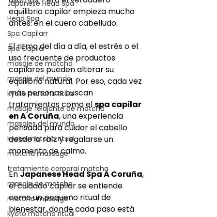
Japanese Head Spa
equilibrio capilar empieza mucho 
Head Spa
antes: en el cuero cabelludo.
Spa Capilarr
El ritmo del día a día, el estrés o el 
Spa Capilar
uso frecuente de productos 
masaje de matcha
capilares pueden alterar su 
masaje del mundo
equilibrio natural. Por eso, cada vez 
más personas buscan 
kyoto matcha ritual
tratamientos como el 
spa capilar 
masaje relajante de matcha
en A Coruña
, una experiencia 
masajes del mundo
pensada para cuidar el cabello 
kyoto matcha ritual
desde la raíz y regalarse un 
momento de calma.
matcha massage
tratamiento corporal matcha
En 
Japanese Head Spa A Coruña
, 
masaje de matcha
el cuidado capilar se entiende 
como un pequeño ritual de 
matcha massage
bienestar, donde cada paso está 
kyoto matcha ritual