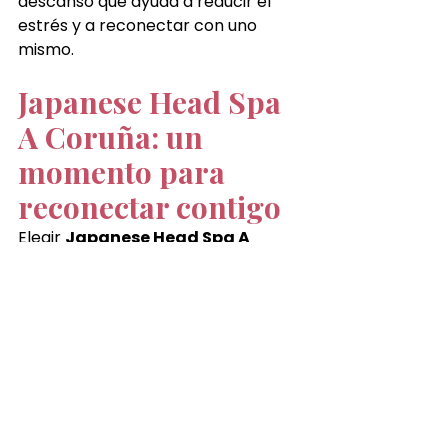
descanso que ayuda a reducir el 
estrés y a reconectar con uno 
mismo.
Japanese Head Spa 
A Coruña: un 
momento para 
reconectar contigo
Elegir 
Japanese Head Spa A 
Coruña 
es regalarte un momento 
de pausa dentro del ritmo del día a 
día. Un espacio donde el cuidado 
del cuero cabelludo se convierte 
también en un momento para 
reconectar contigo.
A través del 
spa capilar en A 