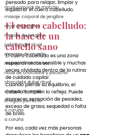
pensado para relajar, limpiar y 
ritual corporal de matcha
equilibrar el cuero cabelludo.
masaje corporal de jengibre
El cuero cabelludo: 
ritual de jengibre
la base de un 
masaje de jengibre
cabello sano
pekin ginger ritual
masajes de mundo
El cuero cabelludo es una zona 
especialmente sensible y muchas 
masaje de chocolate
veces olvidada dentro de la rutina 
ritual de chocolate y pistacho
de cuidado capilar.
chocolate dubai ritual
Cuando pierde su equilibrio, el 
cheque de regalo
cabello también lo refleja. Puede 
aparecer sensación de pesadez, 
El regalo perfecto
exceso de grasa, sequedad o falta 
a coruña
de brillo.
a coruña
Por eso, cada vez más personas 