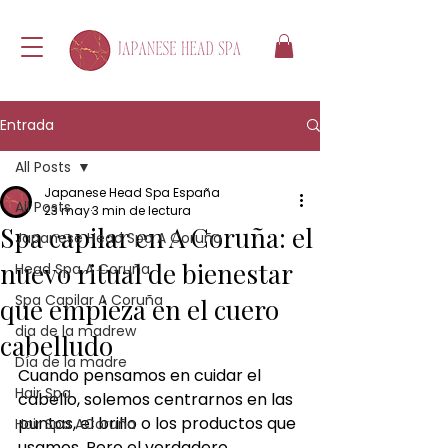
Entrada
All Posts
Japanese Head Spa España
All Posts
23 may
3 min de lectura
Spa capilar en A Coruña: el
Japanese Head Spa A Coruña
nuevo ritual de bienestar
Head Spa A Coruña
Spa Capilar A Coruña
que empieza en el cuero
dia de la madrew
cabelludo
Día de la madre
Cuando pensamos en cuidar el 
Hair Spa
cabello, solemos centrarnos en las 
puntas, el brillo o los productos que 
Hair Spa ACoruña
usamos. Pero el verdadero 