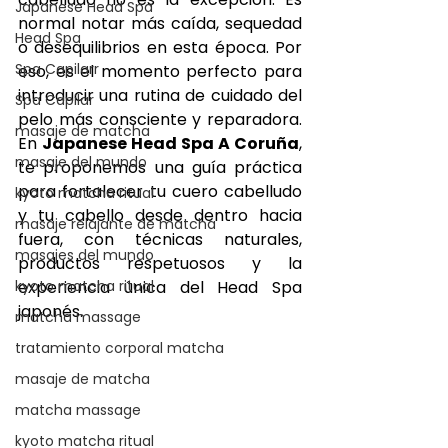
Japanese Head Spa
normal notar más caída, sequedad 
Head Spa
o desequilibrios en esta época. Por 
Spa Capilarr
eso, es el momento perfecto para 
introducir una rutina de cuidado del 
Spa Capilar
pelo más consciente y reparadora. 
masaje de matcha
En 
Japanese Head Spa A Coruña
, 
masaje del mundo
te proponemos una guía práctica 
para fortalecer tu cuero cabelludo 
kyoto matcha ritual
y tu cabello desde dentro hacia 
masaje relajante de matcha
fuera, con técnicas naturales, 
masajes del mundo
productos respetuosos y la 
kyoto matcha ritual
experiencia única del Head Spa 
japonés.
matcha massage
tratamiento corporal matcha
masaje de matcha
matcha massage
kyoto matcha ritual