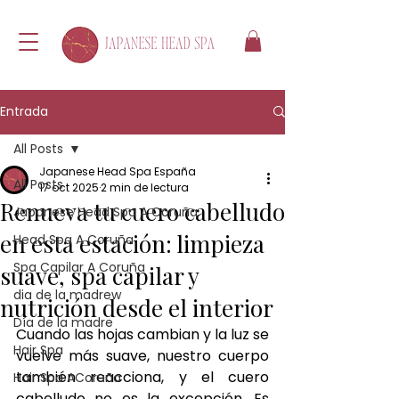
Entrada
All Posts
Japanese Head Spa España
All Posts
17 oct 2025
2 min de lectura
Renueva tu cuero cabelludo
Japanese Head Spa A Coruña
en esta estación: limpieza
Head Spa A Coruña
Spa Capilar A Coruña
suave, spa capilar y
dia de la madrew
nutrición desde el interior
Día de la madre
Cuando las hojas cambian y la luz se 
Hair Spa
vuelve más suave, nuestro cuerpo 
también reacciona, y el cuero 
Hair Spa ACoruña
cabelludo no es la excepción. Es 