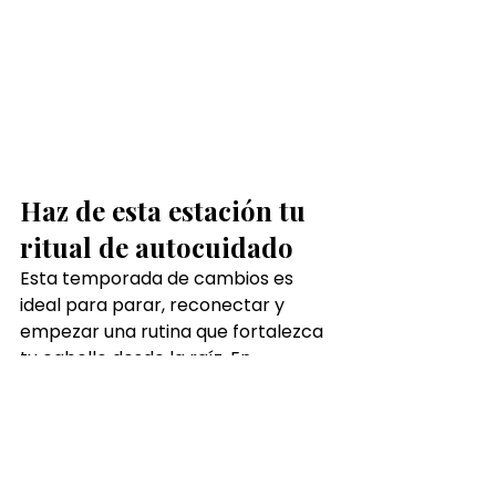
Haz de esta estación tu 
ritual de autocuidado
Esta temporada de cambios es 
ideal para parar, reconectar y 
empezar una rutina que fortalezca 
tu cabello desde la raíz. En 
Japanese Head Spa A Coruña
, te 
esperamos para ayudarte a cuidar 
tu cuero cabelludo, tu cabello… y tu 
bienestar.