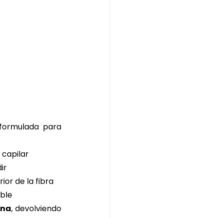
 formulada para 
 capilar
ir
rior de la fibra
ible
rna
, devolviendo 