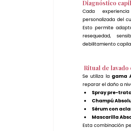
Diagnóstico capi
Cada experienci
personalizada del cu
Esto permite adapta
resequedad, sensi
debilitamiento capila
 Ritual de lavad
Se utiliza la 
gama Ab
reparar el daño a niv
Spray pre-trat
Champú Absolut
Sérum con acla
Mascarilla Abso
Esta combinación pe