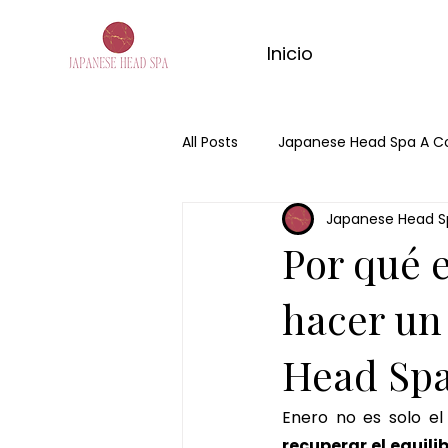
Inicio
All Posts
Japanese Head Spa A C
Japanese Head S
Día de la madre
Hair Spa
Por qué 
Spa Capilar
masaje de ma
hacer un
Head Spa
masaje relajante de matcha
Enero no es solo el
recuperar el equili