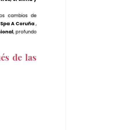
a ritual
los cambios de 
Spa A Coruña 
, 
e jengibre
sional
, profundo 
y pistacho
és de las 