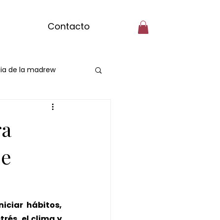
Contacto
ia de la madrew
Spa Capilarr
ra
se
assage
niciar hábitos, 
rés, el clima y 