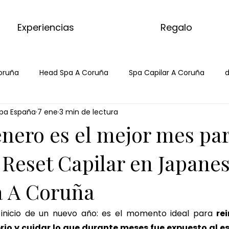
Experiencias
Regalo
oruña
Head Spa A Coruña
Spa Capilar A Coruña
d
pa España
7 ene
3 min de lectura
Hair Spa ACoruña
Japanese Head Spa
Head Spa
enero es el mejor mes pa
tcha
masaje del mundo
kyoto matcha ritual
 Reset Capilar en Japane
 A Coruña
masajes del mundo
kyoto matcha ritual
matcha m
 inicio de un nuevo año: es el momento ideal para 
rei
brio y cuidar lo que durante meses fue expuesto al est