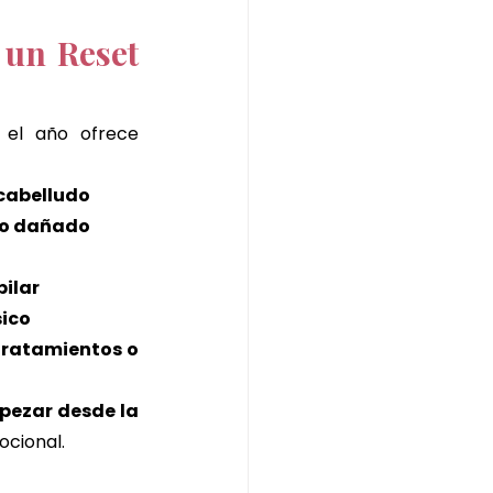
 un Reset 
 el año ofrece 
 cabelludo
lo dañado
pilar
sico
ratamientos o 
ezar desde la 
ocional.