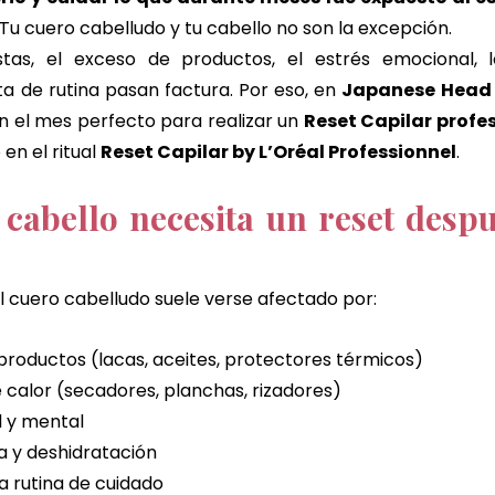
masaje de matcha
matcha massage
kyoto match
 Tu cuero cabelludo y tu cabello no son la excepción.
stas, el exceso de productos, el estrés emocional, 
ta de rutina pasan factura. Por eso, en 
Japanese Head 
masaje corporal de jengibre
ritual de jengibre
masaje d
n el mes perfecto para realizar un 
Reset Capilar profe
en el ritual 
Reset Capilar by L’Oréal Professionnel
.
 de mundo
masaje de chocolate
ritual de chocolate 
 cabello necesita un reset despu
l cuero cabelludo suele verse afectado por:
roductos (lacas, aceites, protectores térmicos)
 calor (secadores, planchas, rizadores)
l y mental
 y deshidratación
a rutina de cuidado