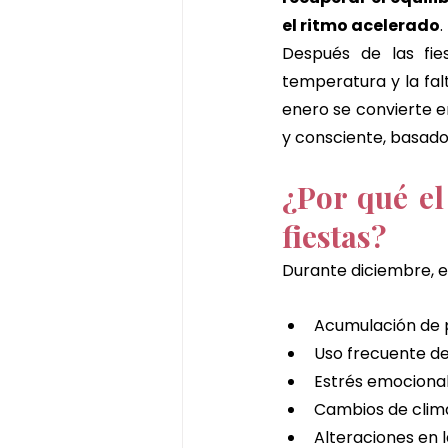
tratamiento corporal matcha
el ritmo acelerado
.
Después de las fie
temperatura y la fal
ritual corporal de matcha
enero se convierte e
y consciente, basado 
pekin ginger ritual
masajes
¿Por qué el
fiestas?
Durante diciembre, e
Acumulación de p
Uso frecuente de
Estrés emociona
Cambios de clima
Alteraciones en l