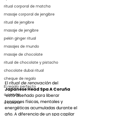
ritual corporal de matcha
masaje corporal de jengibre
ritual de jengibre
masaje de jengibre
pekin ginger ritual
masajes de mundo
masaje de chocolate
ritual de chocolate y pistacho
chocolate dubai ritual
cheque de regalo
El 
ritual de renovación
 del 
El regalo perfecto
Japanese Head Spa A Coruña 
a coruña
 está diseñado para liberar 
tensiones físicas, mentales y 
a coruña
energéticas acumuladas durante el 
año. A diferencia de un spa capilar 