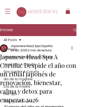
Entrada
All Posts
Japanese Head Spa España
All Posts
24 dic 2025
2 min de lectura
Japanese Head Spa A
Japanese Head Spa A Coruña
Coruña: Despide el año con
Head Spa A Coruña
Spa Capilar A Coruña
un ritual japonés de
dia de la madrew
renovación, bienestar,
Día de la madre
calma y detox para
Hair Spa
empezar 2026
Hair Spa ACoruña
El cierre del año es el momento 