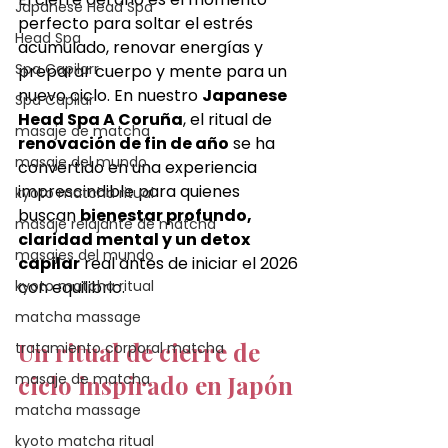
Japanese Head Spa
perfecto para soltar el estrés 
Head Spa
acumulado, renovar energías y 
Spa Capilarr
preparar cuerpo y mente para un 
nuevo ciclo. En nuestro 
Japanese 
Spa Capilar
Head Spa A Coruña
, el ritual de 
masaje de matcha
renovación de fin de año
 se ha 
masaje del mundo
convertido en una experiencia 
imprescindible para quienes 
kyoto matcha ritual
buscan 
bienestar profundo, 
masaje relajante de matcha
claridad mental y un detox 
masajes del mundo
capilar
 real antes de iniciar el 2026 
kyoto matcha ritual
con equilibrio.
matcha massage
Un ritual de cierre de 
tratamiento corporal matcha
masaje de matcha
ciclo inspirado en Japón
matcha massage
kyoto matcha ritual