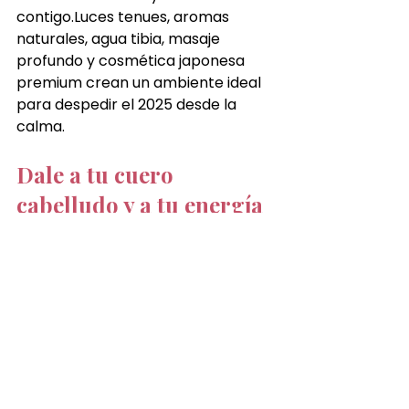
contigo.Luces tenues, aromas 
naturales, agua tibia, masaje 
profundo y cosmética japonesa 
premium crean un ambiente ideal 
para despedir el 2025 desde la 
calma.
Dale a tu cuero 
cabelludo y a tu energía 
un verdadero reinicio
Finalizar el año con un ritual 
japonés es una forma poderosa de 
soltar, relajarte y empezar el 2026 
con claridad, fuerza y equilibrio. Es 
un regalo de bienestar que tu 
cuerpo y tu mente sentirán desde 
el primer minuto.