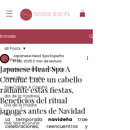
Entrada
All Posts
Japanese Head Spa España
All Posts
17 dic 2025
2 min de lectura
Japanese Head Spa A
Japanese Head Spa A Coruña
Coruña: Luce un cabello
Head Spa A Coruña
Spa Capilar A Coruña
radiante estas fiestas,
dia de la madrew
Beneficios del ritual
Día de la madre
japonés antes de Navidad
Hair Spa
La temporada 
navideña 
trae 
Hair Spa ACoruña
celebraciones, reencuentros y 