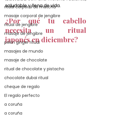
saludable y llena de vida.
ritual corporal de matcha
masaje corporal de jengibre
¿Por qué tu cabello 
ritual de jengibre
necesita un ritual 
masaje de jengibre
japonés en diciembre?
pekin ginger ritual
masajes de mundo
masaje de chocolate
ritual de chocolate y pistacho
chocolate dubai ritual
cheque de regalo
El regalo perfecto
a coruña
a coruña