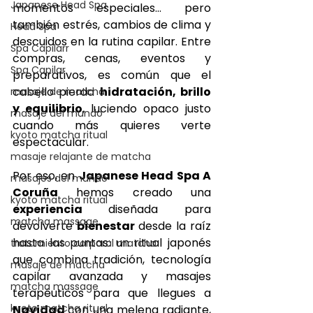
Japanese Head Spa
momentos especiales… pero 
también estrés, cambios de clima y 
Head Spa
descuidos en la rutina capilar. Entre 
Spa Capilarr
compras, cenas, eventos y 
Spa Capilar
preparativos, es común que el 
cabello pierda 
hidratación, brillo 
masaje de matcha
y equilibrio
, luciendo opaco justo 
masaje del mundo
cuando más quieres verte 
kyoto matcha ritual
espectacular.
masaje relajante de matcha
Por eso, en 
Japanese Head Spa A 
masajes del mundo
Coruña
 hemos creado una 
kyoto matcha ritual
experiencia 
diseñada para 
matcha massage
devolverte 
bienestar 
desde la raíz 
hasta las puntas: un ritual japonés 
tratamiento corporal matcha
que combina tradición, tecnología 
masaje de matcha
capilar avanzada y masajes 
matcha massage
terapéuticos para que llegues a 
kyoto matcha ritual
Navidad 
con una melena radiante, 