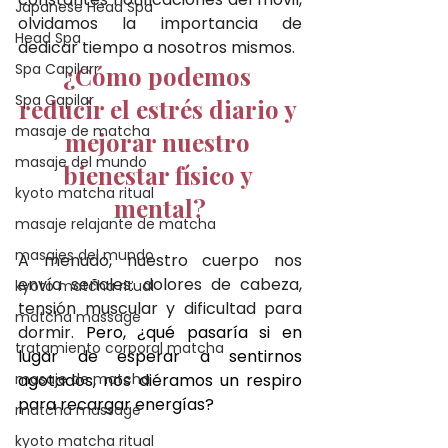
Japanese Head Spa
olvidamos la importancia de 
Head Spa
dedicar tiempo a nosotros mismos. 
Spa Capilarr
¿Cómo podemos 
Spa Capilar
reducir el estrés diario y 
masaje de matcha
mejorar nuestro 
masaje del mundo
bienestar físico y 
kyoto matcha ritual
mental?
masaje relajante de matcha
masajes del mundo
A menudo, nuestro cuerpo nos 
envía señales: dolores de cabeza, 
kyoto matcha ritual
tensión muscular y dificultad para 
matcha massage
dormir. 
Pero, ¿qué pasaría si en 
tratamiento corporal matcha
lugar de esperar a sentirnos 
masaje de matcha
agotados, nos diéramos un respiro 
para recargar energías?
matcha massage
kyoto matcha ritual