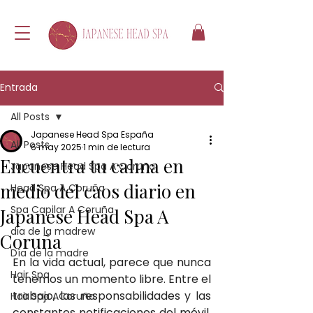
Entrada
All Posts
Japanese Head Spa España
All Posts
6 may 2025
1 min de lectura
Encuentra tu calma en
Japanese Head Spa A Coruña
medio del caos diario en
Head Spa A Coruña
Spa Capilar A Coruña
Japanese Head Spa A
dia de la madrew
Coruña
Día de la madre
En la vida actual, parece que nunca 
Hair Spa
tenemos un momento libre. Entre el 
trabajo, las responsabilidades y las 
Hair Spa ACoruña
constantes notificaciones del móvil, 