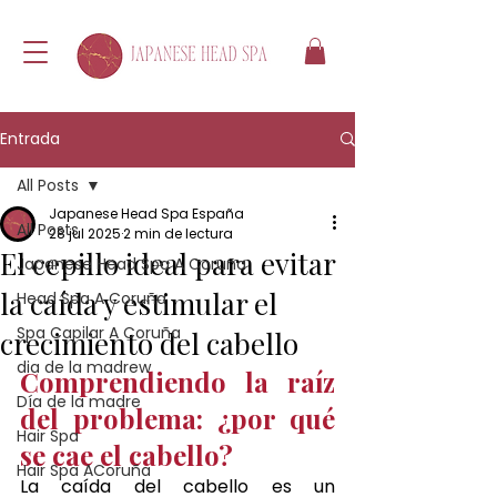
Entrada
All Posts
Japanese Head Spa España
All Posts
28 jul 2025
2 min de lectura
El cepillo ideal para evitar
Japanese Head Spa A Coruña
la caída y estimular el
Head Spa A Coruña
Spa Capilar A Coruña
crecimiento del cabello
dia de la madrew
Comprendiendo la raíz 
Día de la madre
del problema: ¿por qué 
Hair Spa
se cae el cabello?
Hair Spa ACoruña
La caída del cabello es un 