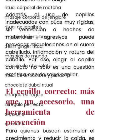
ritual corporal de matcha
Además, el uso de cepillos 
masaje corporal de jengibre
inadecuados con púas muy rígidas, 
ritual de jengibre
sin ventilación o hechos de 
masaje de jengibre
materiales agresivos puede 
provocar microlesiones en el cuero 
pekin ginger ritual
cabelludo, inflamación y rotura del 
masajes de mundo
cabello. Por eso, elegir el cepillo 
masaje de chocolate
correcto no solo es una cuestión 
estética, sino de salud capilar.
ritual de chocolate y pistacho
chocolate dubai ritual
El cepillo correcto: más 
cheque de regalo
que un accesorio, una 
El regalo perfecto
herramienta de 
a coruña
prevención
a coruña
Para quienes buscan estimular el 
crecimiento y reducir la caída, es 