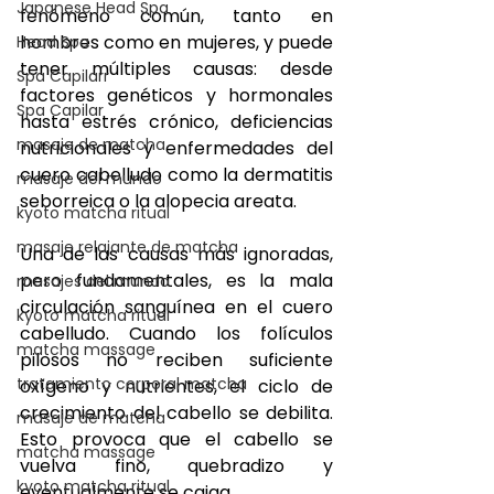
Japanese Head Spa
fenómeno común, tanto en 
hombres como en mujeres, y puede 
Head Spa
tener múltiples causas: desde 
Spa Capilarr
factores genéticos y hormonales 
Spa Capilar
hasta estrés crónico, deficiencias 
masaje de matcha
nutricionales y enfermedades del 
cuero cabelludo como la dermatitis 
masaje del mundo
seborreica o la alopecia areata.
kyoto matcha ritual
masaje relajante de matcha
Una de las causas más ignoradas, 
pero fundamentales, es la mala 
masajes del mundo
circulación sanguínea en el cuero 
kyoto matcha ritual
cabelludo. Cuando los folículos 
matcha massage
pilosos no reciben suficiente 
tratamiento corporal matcha
oxígeno y nutrientes, el ciclo de 
crecimiento del cabello se debilita. 
masaje de matcha
Esto provoca que el cabello se 
matcha massage
vuelva fino, quebradizo y 
kyoto matcha ritual
eventualmente se caiga.